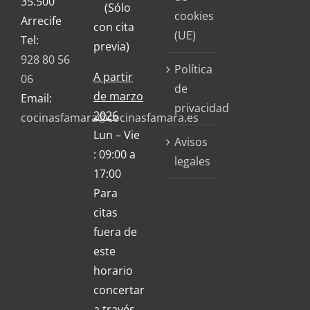
35.500
(Sólo
cookies
Arrecife
con cita
(UE)
Tel:
previa)
928 80 56
Política
A partir
06
de
de marzo
Email:
privacidad
2026
cocinasfamara@cocinasfamara.es
Lun – Vie
Avisos
: 09:00 a
legales
17:00
Para
citas
fuera de
este
horario
concertar
a través