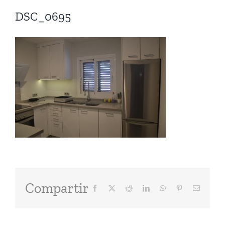
DSC_0695
Compartir
Facebook
X
Reddit
LinkedIn
WhatsApp
Pinterest
Correo
electróni