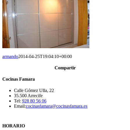
armando
2014-04-25T19:04:10+00:00
Compartir
Facebook
X
Reddit
LinkedIn
WhatsApp
Pinterest
Correo
Cocinas Famara
electrónico
Calle Gómez Ulla, 22
35.500 Arrecife
Tel:
928 80 56 06
Email:
cocinasfamara@cocinasfamara.es
HORARIO