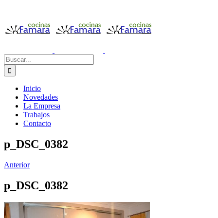
Saltar
al
contenido
Buscar:
Inicio
Novedades
La Empresa
Trabajos
Contacto
p_DSC_0382
Anterior
p_DSC_0382