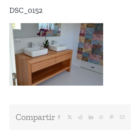
DSC_0152
Compartir
Facebook
X
Reddit
LinkedIn
WhatsApp
Pinterest
Correo
electróni