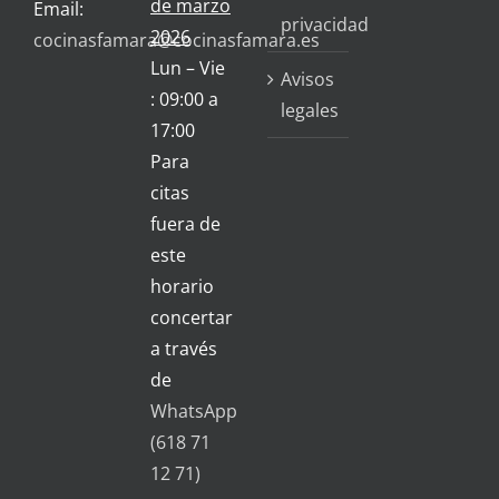
de marzo
Email:
privacidad
2026
cocinasfamara@cocinasfamara.es
Lun – Vie
Avisos
: 09:00 a
legales
17:00
Para
citas
fuera de
este
horario
concertar
a través
de
WhatsApp
(618 71
12 71)