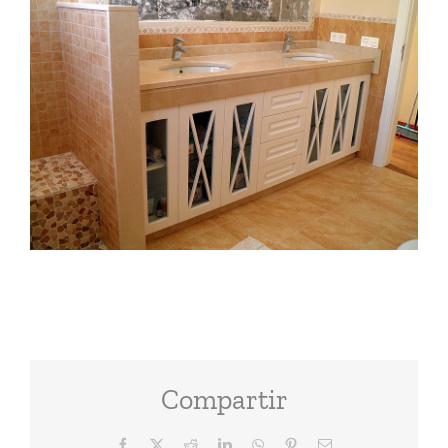
Image
Compartir
Facebook
X
Reddit
LinkedIn
WhatsApp
Pinterest
Correo