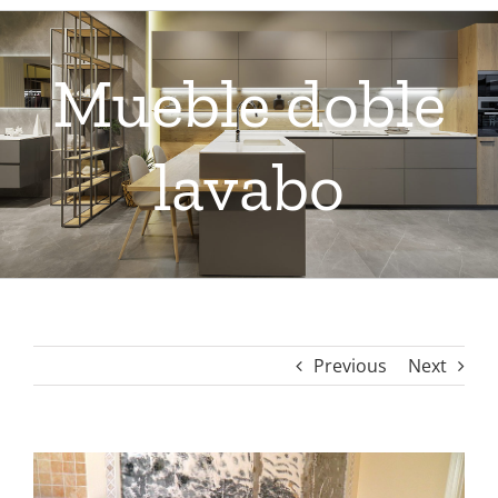
Mueble doble
lavabo
Previous
Next
View
Larger