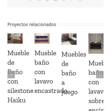
electrónico
Proyectos relacionados
Mueble
Mueble
Muebles
baño
de
Mueble
de
con
Baño
baño
baño
lavavo
con
con
a
encastrado
silestone
lavavo
juego
Haiku
sobre
encime