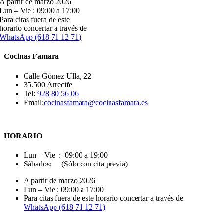
A partir de marzo 2026
Lun – Vie : 09:00 a 17:00
Para citas fuera de este
horario concertar a través de
WhatsApp (618 71 12 71)
Cocinas Famara
Calle Gómez Ulla, 22
35.500 Arrecife
Tel:
928 80 56 06
Email:
cocinasfamara@cocinasfamara.es
HORARIO
Lun – Vie : 09:00 a 19:00
Sábados: (Sólo con cita previa)
A partir de marzo 2026
Lun – Vie : 09:00 a 17:00
Para citas fuera de este horario concertar a través de
WhatsApp (618 71 12 71)