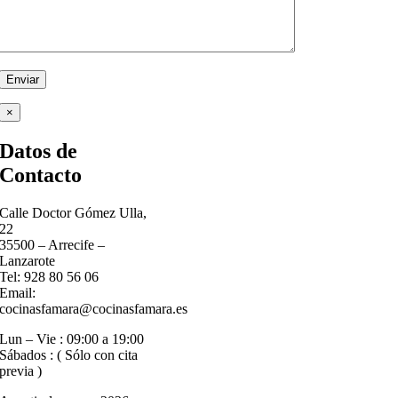
×
Datos de
Contacto
Calle Doctor Gómez Ulla,
22
35500 – Arrecife –
Lanzarote
Tel: 928 80 56 06
Email:
cocinasfamara@cocinasfamara.es
Lun – Vie : 09:00 a 19:00
Sábados : ( Sólo con cita
previa )